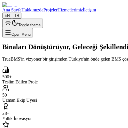
Ana Sayfa
Hakkımızda
Projeler
Hizmetlerimiz
İletişim
EN
TR
Toggle theme
Open Menu
Binaları Dönüştürüyor, Geleceği Şekillend
TrueBMS'in vizyoner bir girişimden Türkiye'nin önde gelen BMS çözüm
500+
Teslim Edilen Proje
50+
Uzman Ekip Üyesi
28+
Yıllık İnovasyon