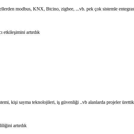
anellerden modbus, KNX, Btcino, zigbee, ...vb. pek çok sistemle entegra
ı etkileşimini artırdık
emi, kişi sayma teknolojileri, iş güvenliği ..vb alanlarda projeler ürettik
liğini artırdık