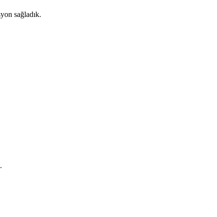
syon sağladık.
.