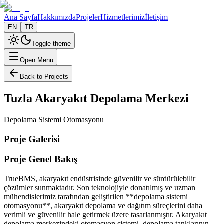
Ana Sayfa
Hakkımızda
Projeler
Hizmetlerimiz
İletişim
EN
TR
Toggle theme
Open Menu
Back to Projects
Tuzla Akaryakıt Depolama Merkezi
Depolama Sistemi Otomasyonu
Proje Galerisi
Proje Genel Bakış
TrueBMS, akaryakıt endüstrisinde güvenilir ve sürdürülebilir
çözümler sunmaktadır. Son teknolojiyle donatılmış ve uzman
mühendislerimiz tarafından geliştirilen **depola­ma sistemi
otomasyonu**, akaryakıt depolama ve dağıtım süreçlerini daha
verimli ve güvenilir hale getirmek üzere tasarlanmıştır. Akaryakıt
depolama merkezindeki otomasyon sistemi, depolama tanklarının