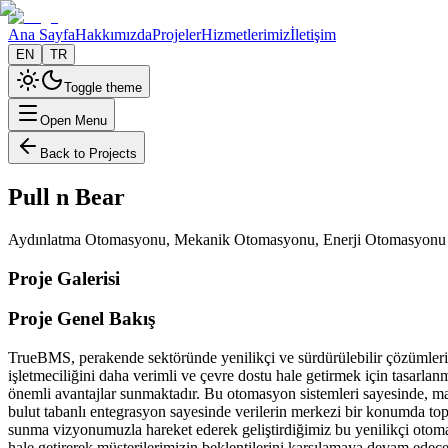
Ana Sayfa
Hakkımızda
Projeler
Hizmetlerimiz
İletişim
EN
TR
Toggle theme
Open Menu
Back to Projects
Pull n Bear
Aydınlatma Otomasyonu, Mekanik Otomasyonu, Enerji Otomasyonu v
Proje Galerisi
Proje Genel Bakış
TrueBMS, perakende sektöründe yenilikçi ve sürdürülebilir çözümleriy
işletmeciliğini daha verimli ve çevre dostu hale getirmek için tasar
önemli avantajlar sunmaktadır. Bu otomasyon sistemleri sayesinde, mağ
bulut tabanlı entegrasyon sayesinde verilerin merkezi bir konumda topl
sunma vizyonumuzla hareket ederek geliştirdiğimiz bu yenilikçi otom
hale getirerek müşterilerimizin beklentilerini karşılamaya devam edeceğ