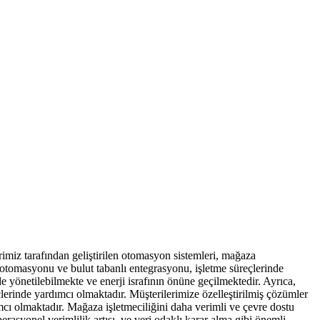
imiz tarafından geliştirilen otomasyon sistemleri, mağaza
 otomasyonu ve bulut tabanlı entegrasyonu, işletme süreçlerinde
 yönetilebilmekte ve enerji israfının önüne geçilmektedir. Ayrıca,
çlerinde yardımcı olmaktadır. Müşterilerimize özelleştirilmiş çözümler
ı olmaktadır. Mağaza işletmeciliğini daha verimli ve çevre dostu
erasyonel verimlilik artışı, ve veri odaklı karar alma gibi önemli