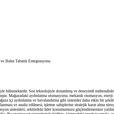
e Bulut Tabanlı Entegrasyonu
le bilinmektedir. Son teknolojiyle donatılmış ve deneyimli mühendisler
lanmıştır. Mağazadaki aydınlatma otomasyonu, mekanik otomasyon, enerji
aza içi aydınlatma ve havalandırma gibi sistemler daha etkin bir şekilde
anması ve analiz edilmesi, işletme sahiplerine stratejik karar alma süre
asyon sistemleri, sektördeki lider konumumuzu güçlendirmemize yardımc
iz. Bu otomasyon sistemleriyle birlikte, işletmedeki enerji tasarrufu, op