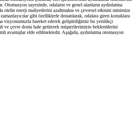
dır. Otomasyon sayesinde, odaların ve genel alanların aydınlatma
da otelin enerji maliyetlerini azaltmakta ve çevresel etkisini minimize
manlayıcılar gibi özelliklerle donatılarak, odalara giren konuklara
nma vizyonumuzla hareket ederek geliştirdiğimiz bu yenilikçi
 ve çevre dostu hale getirerek müşterilerimizin beklentilerini
nemli avantajlar elde edilmektedir. Aşağıda, aydınlatma otomasyon