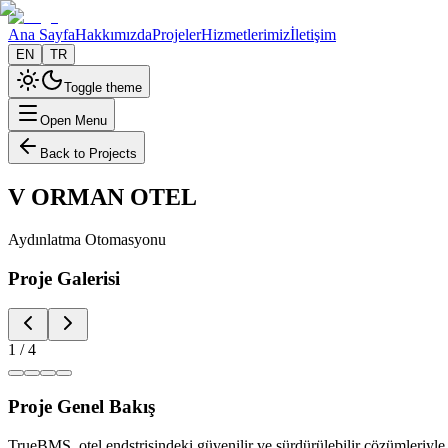
Ana Sayfa
Hakkımızda
Projeler
Hizmetlerimiz
İletişim
EN
TR
Toggle theme
Open Menu
Back to Projects
V ORMAN OTEL
Aydınlatma Otomasyonu
Proje Galerisi
1
/
4
Proje Genel Bakış
TrueBMS, otel endstrisindeki güvenilir ve sürdürülebilir çözümleriyle