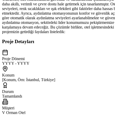
daha akıllı, verimli ve çevre dostu hale getirmek için tasarlanmıştır
seviyeleri, renk sıcaklıkları ve ışık efektleri gibi faktörler daha hassa
etmektedir. Ayrıca, aydınlatma otomasyonunun konfor ve güvenlik açısı
göre otomatik olarak aydınlatma seviyeleri ayarlanabilmekte ve güvenli
aydınlatma otomasyon, sektördeki lider konumumuzu pekiştirmemize yard
karşılamaya devam edeceğiz. Bu çözümle birlikte, otel işletmesindeki 
projemizin getirdiği faydaları listeledik:
Proje Detayları
Proje Dönemi
YYYY - YYYY
Konum
[Konum, Örn: İstanbul, Türkiye]
Durum
Tamamlandı
Müşteri
V Orman Otel