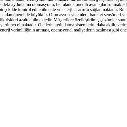
. Oteldeki aydınlatma otomasyonu, her alanda önemli avantajlar sunmakta
s bir şekilde kontrol edilebilmekte ve enerji tasarrufu sağlanmaktadır. Bu 
ndan önemi de büyüktür. Otomasyon sistemleri, hareket sensörleri ve za
k riskleri azaltılabilmektedir. Müşterilere özelleştirilmiş çözümler su
ımcı olmaktadır. Otellerin aydınlatma sistemlerini daha akıllı, verimli
enerji verimliliğinin artması, operasyonel maliyetlerin azalması gibi ö